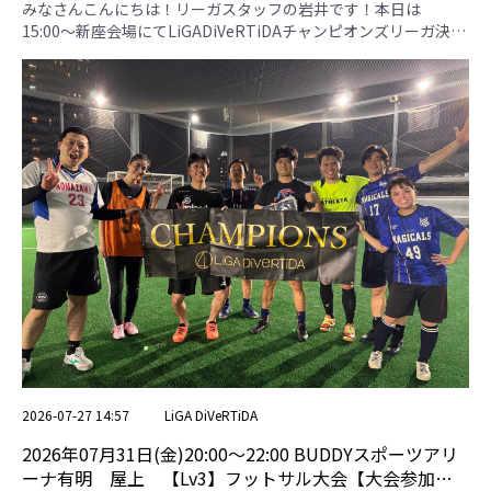
専用ページ】
みなさんこんにちは！リーガスタッフの岩井です！本日は15:00〜新座会場にてLiGADiVeRTiDAチャンピオンズリーガ決勝大会を開催しました！ 2面で8チームによる開催となり、白熱した試合ばかりで、大盛り上がり！チャンピオン大会にふさわしい大会となりました！ 【KONGratulations】 本日はおつかれさまです！流石の決定力でチャンスをものにしていました！ 【白井フレンズ】 本日はお疲れさまです！攻撃力がとても高く、たくさん得点をとっていました！ 【もっちーず】 本日はお疲れさまです！個人技で相手を翻弄していました！ 【白豹サッカー】 本日はお疲れさまです！ショートパスでチャンスを多く演出していました！ 【FC Trident Tokyo】 本日はお疲れさまです！最後まで諦めないプレーで勝利を掴んでいました！ 【エクラグランツ】 本日はお疲れさまです！キーパーを中心とした堅い守備が魅力のチームでした！ 【セルヒオケツ美人】 【あしもん】 本日はお疲れさまです！熱い声援でチームを盛り上げていました！ 優勝は、もっちーずさん！おめでとうございます！ Aグループ エクラグランツ セルヒオケツ美人 KONGratulations あしもん 勝点 得失点差 総得点 総失点 順位 エクラグランツ ＊ 1A . 3-0 5A . 1-3 3A . 1-2 3 0 5 5 3 セルヒオケツ美人 1A . 0-3 ＊ 3B . 0-3 5B . 0-3 0 -9 0 9 4 KONGratulations 5A . 3-1 3B . 3-0 ＊ 1B . 1-2 6 4 7 3 2 あしもん 3A . 2-1
2026-07-27 14:57
LiGA DiVeRTiDA
2026年07月31日(金)20:00〜22:00 BUDDYスポーツアリ
ーナ有明 屋上 【Lv3】フットサル大会【大会参加者