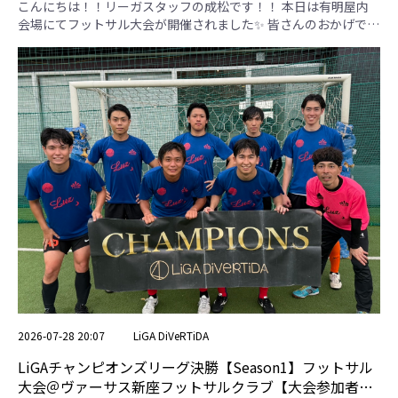
専用ページ】
こんにちは！！リーガスタッフの成松です！！ 本日は有明屋内
会場にてフットサル大会が開催されました✨ 皆さんのおかげで大
盛り上がりな大会となりました🔥 【NEO CURREN】 チームの雰
囲気が良く、全員が楽しそうにボールを蹴っているのが印象的で
した✨ 【トルシエ＆ダバディ】 球際の強さや守備意識の高さが
とても印象的なチームでした✨ 【合同会社くあ☆こん】 全試合
通じて無失点！！とてつもなく守備が堅かったです✨ 【ボボー
ボ】 全員が走り、全員が積極的にシュートを打っていく見ていて
面白いチームでした✨ 【FCmieko】 最後までチーム全員が走
り、戦い抜いてました！！運動量〇✨ 優勝は【合同会社くあ☆こ
ん】様！！おめでとうございます🎉 NEO CURREN トルシエ＆
ダバディ 合同会社くあ☆こん ボボーボ FCmieko 勝点 得失点差
総得点 総失点 順位 NEO CURREN ＊ 1 . 0-0 4 . 0-2 7 . 0-0 10 . 0-1
2 -3 0 3 5 トルシエ＆ダバディ 1 . 0-0 ＊ 6 . 0-1 9 . 0-1 3 . 2-0 4 0 2
2 3 合同会社くあ☆こん 4 . 2-0 6 . 1-0 ＊ 2 . 1-0 8 . 1-0 12 5 5 0 1
ボボーボ 7 . 0-0 9 . 1-0 2 . 0-1 ＊ 5 . 1-0 7 1 2 1 2 FCmieko 10 . 1-
0 3 . 0-2 8 . 0-1 5 . 0-1 ＊ 3 -3 1 4 4 決勝戦 予選リーグ1位 合同会
社くあ☆こん 11 0 - 0 予選リーグ2位 ボボーボ ※引き分けの場
合、予選リーグ上位チームの勝利
2026-07-28 20:07
LiGA DiVeRTiDA
LiGAチャンピオンズリーグ決勝【Season1】フットサル
大会＠ヴァーサス新座フットサルクラブ【大会参加者用