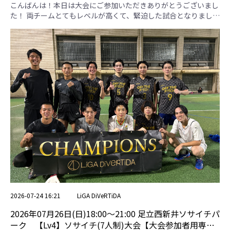
用専用ページ】
こんばんは！本日は大会にご参加いただきありがとうございまし
た！ 両チームとてもレベルが高くて、緊迫した試合となりまし
た！ ぜひまたご参加ください！ 【でらまん】 本日はお疲れさま
でした。細かいパスで相手を翻弄していました！ 【ボーキサイ
ト15】 本日はお疲れさまでした。個人技でゴールに迫っていま
した！ 本日の優勝チームは"でらまん"さんです！優勝おめでと
うございます！ でらまん ボーキサイト15 勝点 得失点差 総得点
総失点 順位 でらまん ＊ 1 . 3-1 2 . 0-3 3 . 3-0 4 . 1-2 6 1 7 6 1 ボー
キサイト15 1 . 1-3 2 . 3-0 3 . 0-3 4 . 2-1 ＊ 6 -1 6 7 2
2026-07-24 16:21
LiGA DiVeRTiDA
2026年07月26日(日)18:00〜21:00 足立西新井ソサイチパ
ーク 【Lv4】ソサイチ(7人制)大会【大会参加者用専用