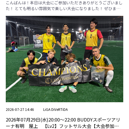
用専用ページ】
こんばんは！本日は大会にご参加いただきありがとうございまし
た！ とても明るい雰囲気で楽しい大会になりました！ ぜひまた
ご参加ください！ 【ばくれつしもだ】 本日はお疲れさまでし
た。細かいパスでゴールまで迫っていました！ 【MAGICALS】
本日はお疲れさまでした。ロングボールでチャンスを多く作って
いました！ 【ふぉーえっくす】 本日はお疲れさまでした。個人
技で相手を翻弄していました！ 【FC有明】 本日はお疲れさまで
した。最後まで戦い抜いていました！ 本日の優勝チームはふぉ
ーえっくすさんです！優勝おめでとうございます！ ばくれつし
もだ MAGICALS ふぉーえっくす FC有明 勝点 得失点差 総得点 総
失点 順位 ばくれつしもだ ＊ 1 . 1-2 5 . 0-2 4 . 1-0 3 -2 2 4 4
MAGICALS 1 . 2-1 ＊ 3 . 0-1 6 . 3-0 6 3 5 2 1 ふぉーえっくす 5 . 2-
0 3 . 1-0 ＊ 2 . 0-3 6 0 3 3 2 FC有明 4 . 0-1 6 . 0-3 2 . 3-0 ＊ 3 -1 3 4
3 3位決定戦 予選リーグ3位 FC有明 7 1 - 2 予選リーグ4位 ばくれ
つしもだ 決勝戦 予選リーグ1位 MAGICALS 8 1 - 2 予選リーグ2
位 ふぉーえっくす
2026-07-27 14:46
LiGA DiVeRTiDA
2026年07月29日(水)20:00〜22:00 BUDDYスポーツアリ
ーナ有明 屋上 【Lv2】フットサル大会【大会参加者