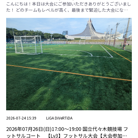
ページ】
こんにちは！本日は大会にご参加いただきありがとうございまし
た！ どのチームもレベルが高く、最後まで緊迫した大会になり
ました！ 【いつき】 本日はお疲れさまでした。圧倒的な攻撃力
でした！ 【さむのたわわ】 本日はお疲れさまでした。熱い声か
けでチーム全体が盛り上がっていました！ 【コボット】 本日は
お疲れさまでした。個人技で相手を翻弄していました！ 【アカ
イワ】 本日はおつかれさまでした。全員で戦い抜いていまし
た！ 【都立青山】 本日はお疲れさまでした。パスを繋いでチャ
ンスを演出していました！ 本日の優勝チームは"いつき"さんで
す！優勝おめでとうございます！ いつき さむのたわわ コボット
アカイワ 都立青山 勝点 得失点差 総得点 総失点 順位 いつき ＊ 1 .
2-1 4 . 1-0 7 . 5-0 10 . 1-0 12 8 9 1 1 さむのたわわ 1 . 1-2 ＊ 6 . 2-0
9 . 2-0 3 . 2-0 9 5 7 2 2 コボット 4 . 0-1 6 . 0-2 ＊ 2 . 2-0 8 . 0-1 3 -2
2 4 4 アカイワ 7 . 0-5 9 . 0-2 2 . 0-2 ＊ 5 . 1-3 0 -11 1 12 5 都立青
山 10 . 0-1 3 . 0-2 8 . 1-0 5 . 3-1 ＊ 6 0 4 4 3 準決勝 予選リーグ2位
さむのたわわ 11 1 - 1 予選リーグ3位 都立青山 順位決定戦 予選
リーグ4位 コボット 12 0 - 0 予選リーグ5位 アカイワ 決勝戦 予
選リーグ1位 いつき 13 1 - 1 ⑪の勝者 さむのたわわ ※引き分け
の場合には、予選リーグ上位チームの勝利とします。
2026-07-24 15:39
LiGA DiVeRTiDA
2026年07月26日(日)17:00〜19:00 国立代々木競技場 フ
ットサルコート 【Lv3】フットサル大会【大会参加者