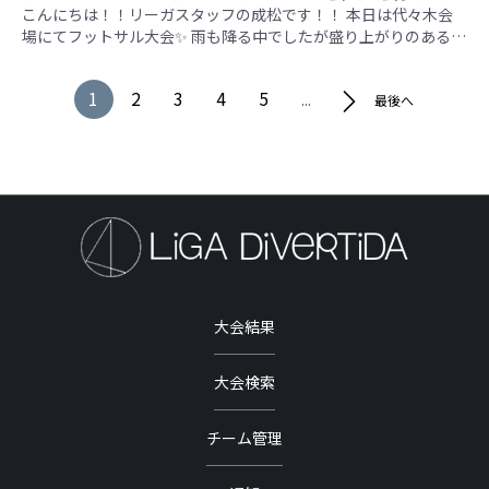
用専用ページ】
こんにちは！！リーガスタッフの成松です！！ 本日は代々木会場にてフットサル大会✨ 雨も降る中でしたが盛り上がりのある素晴らしい大会となりました！！ ※雷の影響で一部チームのみの写真撮影となりました。 【Amor Tokai】 個々の技術が高く、綺麗なパス回しで何度もチャンスを作っておりました✨ 【ピンゾロ】 盛り上がりは今大会No.1✨楽しそうにプレーする姿が印象的でした！！ 【FC.ESTRELLA】 攻守の切り替えがとても速く、何度もカウンターから得点を決めてました✨組織力〇 【はやしぃず】 守備力が高く、全員で一丸となって守備をする姿が印象的でした✨優勝には1歩届かず惜しくも2位となりました、、 【3代目軍団穴井】 全員がシュートを積極的に打っていく魅力的なチームでした✨ベンチからの指示も多く組織力が高かったです！ 優勝は【FC.ESTRELLA】さんです！！おめでとうございます🎉 Amor Tokai ピンゾロ FC.ESTRELLA はやしぃず 3代目軍団穴井 勝点 得失点差 総得点 総失点 順位 Amor Tokai ＊ 1 . 2-1 4 . 1-1 7 . 0-2 10 . 0-0 5 -1 3 4 4 ピンゾロ 1 . 1-2 ＊ 6 . 1-2 9 . 0-4 3 . 1-0 3 -5 3 8 5 FC.ESTRELLA 4 . 1-1 6 . 2-1 ＊ 2 . 5-2 8 . 0-0 8 4 8 4 1 はやしぃず 7 . 2-0 9 . 4-0 2 . 2-5
1
2
3
4
5
...
最後へ
大会結果
大会検索
チーム管理