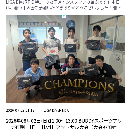
者用専用ページ】
LIGA DiVeRTiDA唯一の女子メインスタッフの結衣です！ 本日
は、暑い中大会ご参加いただきありがとうございました！ 皆さ
んが全力でプレーしてる姿とてもかっこよかったです！ また、
お会いできることを楽しみにしてます😊 【Space BD】 チームメ
ンバーさん全員で戦ってる姿最高でした！ 【わ】 一番盛り上げ
るのが最強のチームさんです！メンバーさん全員でプレーしてる
姿かっこよかったです！ 【勇作フレンズ】 キーパーさんのナイ
スセーブが最強のチームさんです！ 【k-1】 久しぶりに皆さんで
集まって大会参加いただきました！ゴール前で遊び心あるプレー
最高でした！ 【FC錦糸町】 キーパーさんのナイスボールからシ
ュートまで決めきる姿最強でした！ 優勝は、、、。錦糸町選抜
さんです！おめでとうございます！ Space BD わ 勇作フレンズ
k-1 FC錦糸町 勝点 得失点差 総得点 総失点 順位 Space BD ＊ 1 .
2-3 4 . 1-3 7 . 4-2 10 . 0-2 3 -3 7 10 4 わ 1 . 3-2 ＊ 6 . 0-2 9 . 3-0 3 .
1-3 6 0 7 7 3 勇作フレンズ 4 . 3-1 6 . 2-0 ＊ 2 . 2-1 8 . 2-2 10 5 9 4
2 k-1 7 . 2-4 9 . 0-3 2 . 1-2 ＊ 5 . 0-2 0 -8 3 11 5 FC錦糸町 10 . 2-0
3 . 3-1 8 . 2-2 5 . 2-0 ＊ 10 6 9 3 1
2026-07-29 21:17
LiGA DiVeRTiDA
2026年08月02日(日)11:00〜13:00 BUDDYスポーツアリ
ーナ有明 1F 【Lv4】フットサル大会【大会参加者用