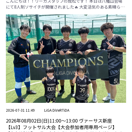
者用専用ページ】
こんにちは！！リーガスタッフの成松です！ 本日は八幡山会場
にて8人制ソサイチが開催されました🔥 大変活気のある素晴らし
い大会となりました✨ 【TSACE】 運動量があり、素早い攻守の
切り替え・カウンターがとても印象的なチームでした✨ 【タケ
ル・マドリード】 球際の強さと寄せの速さは目を見張るものが
ありました🔥チーム内の雰囲気も良く、仲の良さがこちらにも伝
わってきました！ 【チームいちあ】 個々の技術が高く、綺麗な
パス回しがとても印象的でした✨ロングパスの精度も素晴らしか
ったです！ 【駒沢階段下】 サイド突破からの決定機を作る場面
が多くありました✨全員が体を張る素晴らしいチームでした！！
見事優勝したのは、【チームいちあ】さんです！！おめでとうご
ざいます🎉 TSACE タケル・マドリード チームいちあ 駒沢階段
下 勝点 得失点差 総得点 総失点 順位 TSACE ＊ 1 . 1-0 5 . 1-1 4 . 0-
0 5 1 2 1 2 タケル・マドリード 1 . 0-1 ＊ 3 . 0-2 6 . 2-0 3 -1 2 3 3
チームいちあ 5 . 1-1 3 . 2-0 ＊ 2 . 1-0 7 3 4 1 1 駒沢階段下 4 . 0-0 6
. 0-2 2 . 0-1 ＊ 1 -3 0 3 4 3位決定戦 予選リーグ3位 タケル・マド
リード 7 1 - 1 予選リーグ4位 駒沢階段下 決勝戦 予選リーグ1位
チームいちあ 8 1 - 1 予選リーグ2位 TSACE
2026-07-31 11:49
LiGA DiVeRTiDA
2026年08月02日(日)11:00〜13:00 ヴァーサス新座
【Lv3】フットサル大会【大会参加者用専用ページ】