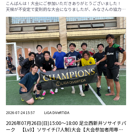
ページ】
こんばんは！大会にご参加いただきありがとうございました！
天候が不安定で変則的な大会になりましたが、みなさんの協力の
おかげで、楽しい大会にすることができました！ 【一服ジャパ
ン】 本日はお疲れさまでした。個人技で相手を翻弄していまし
た！ 【琉球FC】 本日はお疲れさまでした。ロングボールでチャ
ンスを多く演出していました！ 【トムジェリ】 本日はお疲れさ
までした。一人一人の能力がとても高いチームでした！ 【西新
井選抜】 本日はお疲れさまでした。カウンターでチャンスを多
く作っていました！ 本日の優勝チームは一服ジャパンさんで
す！優勝おめでとうございます！ 一服ジャパン 琉球FC トムジ
ェリ 西新井選抜 勝点 得失点差 総得点 総失点 順位 一服ジャパン
＊ 1 . 2-0 5 . 3-2 4 . 0-0 7 3 5 2 1 琉球FC 1 . 0-2 ＊ 3 . 1-3 6 . 0-0 1
-4 1 5 4 トムジェリ 5 . 2-3 3 . 3-1 ＊ 2 . 2-1 6 2 7 5 2 西新井選抜 4 .
0-0 6 . 0-0 2 . 1-2 ＊ 2 -1 1 2 3 3位決定戦 予選リーグ3位 西新井選
抜 7 1 - 0 予選リーグ4位 琉球FC 決勝戦 予選リーグ1位 一服ジャ
パン 8 1 - 1 予選リーグ2位 トムジェリ
2026-07-24 15:57
LiGA DiVeRTiDA
2026年07月26日(日)15:00〜18:00 足立西新井ソサイチパ
ーク 【Lv3】ソサイチ(7人制)大会【大会参加者用専用