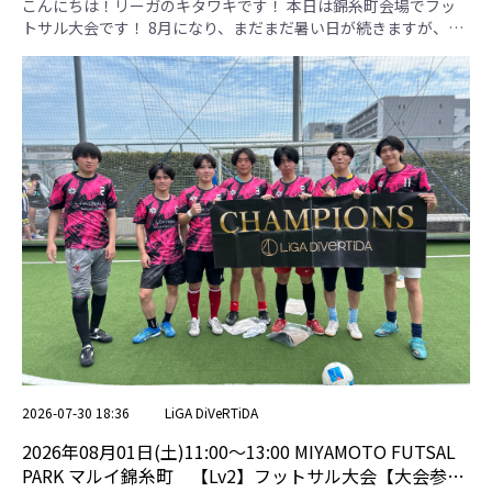
者用専用ページ】
こんにちは！リーガのキタワキです！ 本日は錦糸町会場でフッ
トサル大会です！ 8月になり、まだまだ暑い日が続きますが、体
調には十分気をつけて過ごしましょう！ 【フットボーラーズ】
キーパーをうまく使っていて、数的有利を作っていました！ポゼ
ッションが上手で、ボール保持率が高かったです！ 【高田SSS】
サイドを使った攻撃がうまかったです！センタリングからの得点
が綺麗でした！ 【若公ＳＣ】 試合中のベンチからの声掛けが良
かったです！前線からのプレスでしっかりボールを奪っていまし
た！ 【FC.MAUVE】 パス回しのテンポが良かったです！果敢に
ゴールを狙っていて良かったです！ 【FCオレ】 キーパースロー
の精度が高かったです！キーパースローから一気に前線にボール
を送って、チャンスを作っていました！ 優勝はFC.MAUVEさんで
した！おめでとうございます！ フットボーラーズ 高田SSS 若公
ＳＣ FC.MAUVE FCオレ 勝点 得失点差 総得点 総失点 順位 フット
ボーラーズ ＊ 1 . 3-1 4 . 4-0 7 . 2-4 10 . 5-0 9 9 14 5 2 高田SSS 1 .
1-3 ＊ 6 . 1-1 9 . 1-4 3 . 1-2 1 -6 4 10 5 若公ＳＣ 4 . 0-4 6 . 1-1 ＊ 2
. 1-2 8 . 2-1 4 -4 4 8 3 FC.MAUVE 7 . 4-2 9 . 4-1 2 . 2-1 ＊ 5 . 3-0 12
9 13 4 1 FCオレ 10 . 0-5 3 . 2-1 8 . 1-2 5 . 0-3 ＊ 3 -8 3 11 4 決勝戦
予選リーグ1位 FC.MAUVE 11 2 - 1 予選リーグ2位 フットボーラ
2026-07-30 18:36
LiGA DiVeRTiDA
ーズ ※引き分けの場合、予選リーグ上位チームの勝利
2026年08月01日(土)11:00〜13:00 MIYAMOTO FUTSAL
PARK マルイ錦糸町 【Lv2】フットサル大会【大会参加