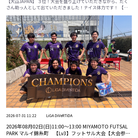
【大山JAPAN】 ３位！大会を盛り上げていただきながら、たく
さん助っ人として出ていただきました！ナイス体力です！ 【は
なのサッカー】 ５位！交代なしの5名での参加！若さ溢れるアグ
レッシブなプレーが印象的でした！ 【NEWZA】 ４位！ゴレイロ
の活躍が素晴らしかったです！守備から攻撃へ素早く繋げること
ができました！ 【新座FC】 ２位！惜しくも決勝で敗れてしまい
ましたが、4名での予選の戦いは素晴らしかったです！ 【ブルズ
東京】 １位！得点力がかなりあるチームで、前線に怖さがありま
した！見事優勝です！ 優勝は、ブルズ東京さん！おめでとうご
ざいます！ 大山JAPAN はなのサッカー NEWZA 新座FC ブルズ
東京 勝点 得失点差 総得点 総失点 順位 大山JAPAN ＊ 1 4 7 10 0 0
0 0 1 はなのサッカー 1 ＊ 6 9 3 0 0 0 0 2 NEWZA 4 6 ＊ 2 8 0 0 0 0
3 新座FC 7 9 2 ＊ 5 0 0 0 0 4 ブルズ東京 10 3 8 5 ＊ 0 0 0 0 5 決勝
戦 予選リーグ1位 ブルズ東京 11 4 - 0 予選リーグ2位 新座FC ※
引き分けの場合、予選リーグ上位チームの勝利
2026-07-31 11:22
LiGA DiVeRTiDA
2026年08月02日(日)11:00〜13:00 MIYAMOTO FUTSAL
PARK マルイ錦糸町 【Lv3】フットサル大会【大会参加