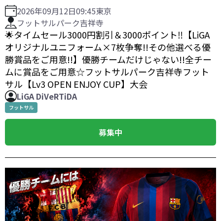
2026年09月12日
09:45
東京
フットサルパーク吉祥寺
🌟タイムセール3000円割引＆3000ポイント‼️【LiGA
オリジナルユニフォーム×7枚争奪!!その他選べる優
勝賞品をご用意!!】優勝チームだけじゃない!!全チー
ムに賞品をご用意☆フットサルパーク吉祥寺フット
サル【Lv3 OPEN ENJOY CUP】大会
LiGA DiVeRTiDA
フットサル
募集中