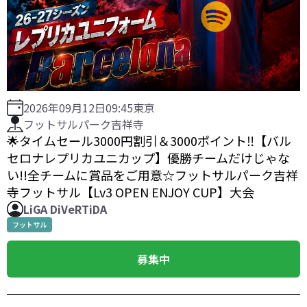
2026年09月12日
09:45
東京
フットサルパーク吉祥寺
🌟タイムセール3000円割引＆3000ポイント‼️【バル
セロナレプリカユニカップ】優勝チームだけじゃな
い!!全チームに賞品をご用意☆フットサルパーク吉祥
寺フットサル【Lv3 OPEN ENJOY CUP】大会
LiGA DiVeRTiDA
フットサル
募集中