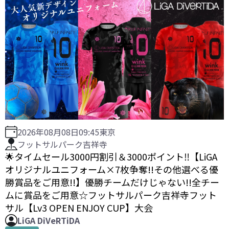
2026年08月08日
09:45
東京
フットサルパーク吉祥寺
🌟タイムセール3000円割引＆3000ポイント‼️【LiGA
オリジナルユニフォーム×7枚争奪!!その他選べる優
勝賞品をご用意!!】優勝チームだけじゃない!!全チー
ムに賞品をご用意☆フットサルパーク吉祥寺フット
サル【Lv3 OPEN ENJOY CUP】大会
LiGA DiVeRTiDA