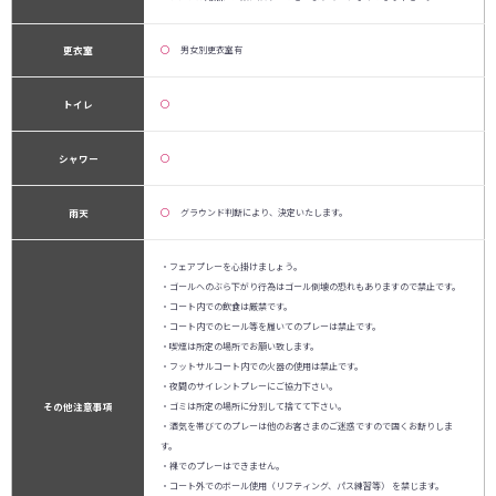
更衣室
◯
男女別更衣室有
トイレ
◯
シャワー
◯
雨天
◯
グラウンド判断により、決定いたします。
・フェアプレーを心掛けましょう。
・ゴールへのぶら下がり行為はゴール倒壊の恐れもありますので禁止です。
・コート内での飲食は厳禁です。
・コート内でのヒール等を履いてのプレーは禁止です。
・喫煙は所定の場所でお願い致します。
・フットサルコート内での火器の使用は禁止です。
・夜間のサイレントプレーにご協力下さい。
その他注意事項
・ゴミは所定の場所に分別して捨てて下さい。
・酒気を帯びてのプレーは他のお客さまのご迷惑ですので固くお断りしま
す。
・裸でのプレーはできません。
・コート外でのボール使用（リフティング、パス練習等） を禁じます。