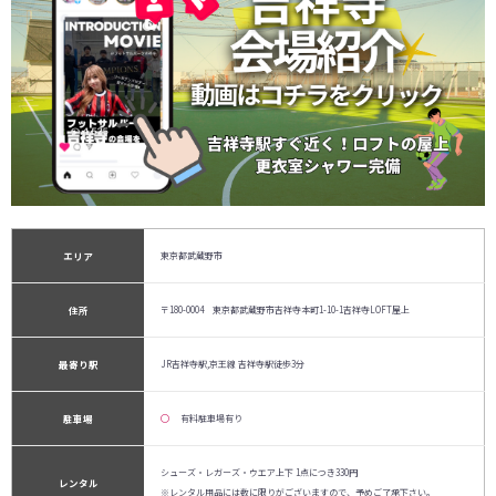
エリア
東京都武蔵野市
住所
〒180-0004 東京都武蔵野市吉祥寺本町1-10-1吉祥寺LOFT屋上
最寄り駅
JR吉祥寺駅,京王線 吉祥寺駅徒歩3分
駐車場
◯
有料駐車場有り
シューズ・レガーズ・ウエア上下 1点につき330円
レンタル
※レンタル用品には数に限りがございますので、予めご了承下さい。