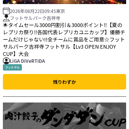
2026年08月22日
09:45
東京
フットサルパーク吉祥寺
🌟タイムセール3000円割引＆3000ポイント‼️【夏の
レプリカ祭り‼️各国代表レプリカユニカップ】優勝チ
ームだけじゃない!!全チームに賞品をご用意☆フット
サルパーク吉祥寺フットサル【Lv3 OPEN ENJOY
CUP】大会
LiGA DiVeRTiDA
フットサル
残りわずか